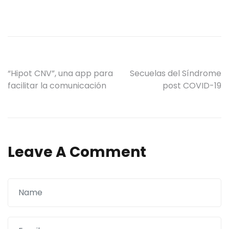
Navegación
“Hipot CNV”, una app para
Secuelas del Síndrome
facilitar la comunicación
post COVID-19
de
entradas
Leave A Comment