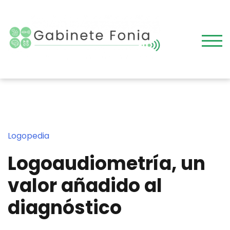
Skip
to
content
TOG
Logopedia
Logoaudiometría, un
valor añadido al
diagnóstico